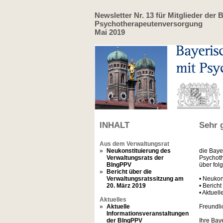
Newsletter Nr. 13 für Mitglieder de
Psychotherapeutenversorgung
Mai 2019
INHALT
Sehr 
Aus dem Verwaltungsrat
»
Neukonstituierung des
die Baye
Verwaltungsrats der
Psychoth
BIngPPV
über fol
»
Bericht über die
Verwaltungsratssitzung am
• Neukon
20.
März 2019
• Berich
• Aktuel
Aktuelles
»
Aktuelle
Freundli
Informationsveranstaltungen
der BIngPPV
Ihre Bay