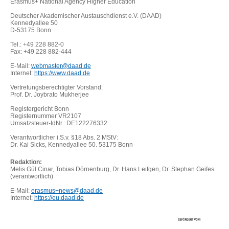
Erasmus+ National Agency Higher Education
Deutscher Akademischer Austauschdienst e.V. (DAAD)
Kennedyallee 50
D-53175 Bonn
Tel.: +49 228 882-0
Fax: +49 228 882-444
E-Mail:
webmaster@daad.de
Internet:
https://www.daad.de
Vertretungsberechtigter Vorstand:
Prof. Dr. Joybrato Mukherjee
Registergericht Bonn
Registernummer VR2107
Umsatzsteuer-IdNr.: DE122276332
Verantwortlicher i.S.v. §18 Abs. 2 MStV:
Dr. Kai Sicks, Kennedyallee 50. 53175 Bonn
Redaktion:
Melis Gül Cinar, Tobias Dörnenburg, Dr. Hans Leifgen, Dr. Stephan Geifes
(verantwortlich)
E-Mail:
erasmus+news@daad.de
Internet:
https://eu.daad.de