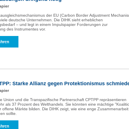
apier
ausgleichsmechanismus der EU (Carbon Border Adjustment Mechanis
 viele deutsche Unternehmen. Die DIHK sieht erheblichen
bedarf – und legt in einem Impulspapier Forderungen zur
ung des Instrumentes vor.
PP: Starke Allianz gegen Protektionismus schmied
apier
e Union und die Transpazifische Partnerschaft CPTPP repräsentieren
 als 37 Prozent des Welthandels. Sie könnten eine mächtige "Koaliti
für offene Märkte bilden. Die DIHK zeigt, wie eine enge Zusammenarbeit
en sollte.