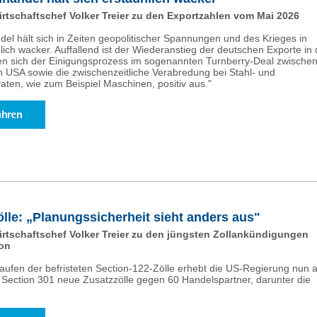
tschaftschef Volker Treier zu den Exportzahlen vom Mai 2026
el hält sich in Zeiten geopolitischer Spannungen und des Krieges in
ich wacker. Auffallend ist der Wiederanstieg der deutschen Exporte in 
en sich der Einigungsprozess im sogenannten Turnberry-Deal zwische
 USA sowie die zwischenzeitliche Verabredung bei Stahl- und
aten, wie zum Beispiel Maschinen, positiv aus."
lle: „Planungssicherheit sieht anders aus"
tschaftschef Volker Treier zu den jüngsten Zollankündigungen
on
ufen der befristeten Section-122-Zölle erhebt die US-Regierung nun a
Section 301 neue Zusatzzölle gegen 60 Handelspartner, darunter die