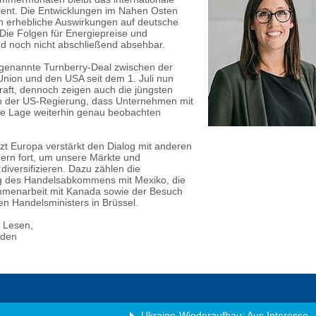
lent. Die Entwicklungen im Nahen Osten
n erhebliche Auswirkungen auf deutsche
ie Folgen für Energiepreise und
ind noch nicht abschließend absehbar.
ogenannte Turnberry-Deal zwischen der
nion und den USA seit dem 1. Juli nun
Kraft, dennoch zeigen auch die jüngsten
 der US-Regierung, dass Unternehmen mit
ie Lage weiterhin genau beobachten
tzt Europa verstärkt den Dialog mit anderen
nern fort, um unsere Märkte und
 diversifizieren. Dazu zählen die
g des Handelsabkommens mit Mexiko, die
mmenarbeit mit Kanada sowie der Besuch
en Handelsministers in Brüssel.
 Lesen,
rden
Ukraine-Wiederaufbau: Aus Interesse