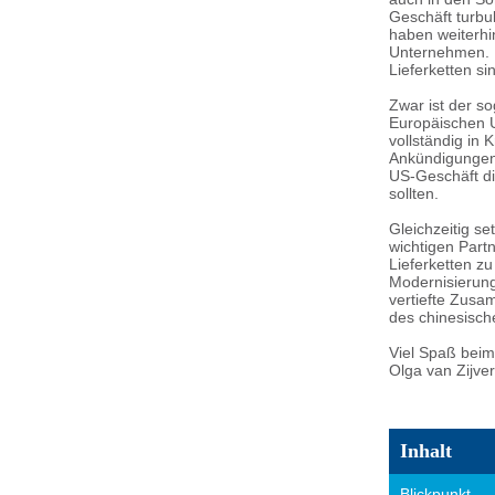
Geschäft turbu
haben weiterhi
Unternehmen. D
Lieferketten s
Zwar ist der s
Europäischen U
vollständig in 
Ankündigungen
US-Geschäft d
sollten.
Gleichzeitig se
wichtigen Part
Lieferketten zu
Modernisierun
vertiefte Zusa
des chinesisch
Viel Spaß beim
Olga van Zijve
Inhalt
Blickpunkt