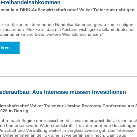
-Freihandelsabkommen
t laut DIHK-Außenwirtschaftschef Volker Treier zum richtigen
exiko rücken mit dem neuen Handelsabkommen genau zum richtigen
r zusammen. Mexiko ist das mit Abstand wichtigste Zielland deutscher
ateinamerika und bietet weitere Wachstumschancen."
ederaufbau: Aus Interesse müssen Investitionen
tschaftschef Volker Treier zur Ukraine Recovery Conference am 2
2026 in Danzig
 Jahre nach Beginn der russischen Vollinvasion beweist die Ukraine auc
 eine bemerkenswerte Widerstandskraft. Trotz der enormen Belastungen
irtschaft und Verwaltung weiterhin vergleichsweise gut. Das Interesse
er Unternehmen an der Ukraine ist weiterhin sehr hoch. Damit aus