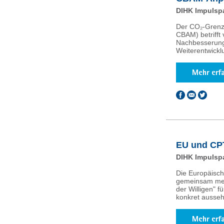
DIHK Impulsp
Der CO₂-Grenz
CBAM) betrifft
Nachbesserungs
Weiterentwickl
EU und CPT
DIHK Impulsp
Die Europäisch
gemeinsam mehr
der Willigen" 
konkret ausseh