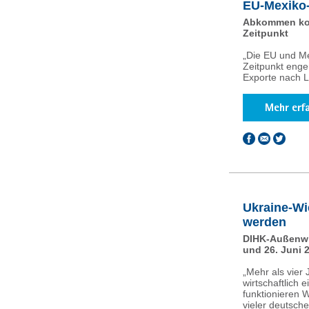
EU-Mexiko
Abkommen komm
Zeitpunkt
„Die EU und M
Zeitpunkt enge
Exporte nach L
Ukraine-Wi
werden
DIHK-Außenwir
und 26. Juni 
„Mehr als vier
wirtschaftlich
funktionieren W
vieler deutsch