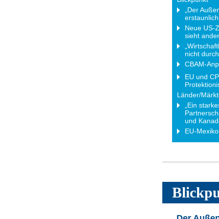
„Der Außen
erstaunlic
Neue US-Zö
sieht ande
„Wirtschaft
nicht durc
CBAM-Anpa
EU und CPT
Protektion
Länder/Märkt
„Ein starke
Partnersch
und Kanad
EU-Mexiko
Blickp
„Der Außen