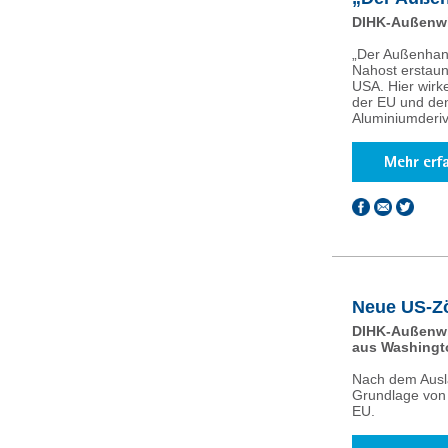
DIHK-Außenwir
„Der Außenhand
Nahost erstaunl
USA. Hier wirk
der EU und den
Aluminiumderiv
Neue US-Zö
DIHK-Außenwir
aus Washingt
Nach dem Ausla
Grundlage von 
EU.