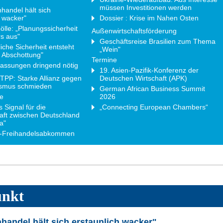
müssen Investitionen werden
handel hält sich
h wacker"
Dossier : Krise im Nahen Osten
lle: „Planungssicherheit
Außenwirtschaftsförderung
rs aus"
Geschäftsreise Brasilien zum Thema
liche Sicherheit entsteht
„Wein"
h Abschottung"
Termine
ssungen dringend nötig
19. Asien-Pazifik-Konferenz der
PP: Starke Allianz gegen
Deutschen Wirtschaft (APK)
ismus schmieden
German African Business Summit
e
2026
s Signal für die
„Connecting European Chambers“
aft zwischen Deutschland
a"
-Freihandelsabkommen
unkt
handel hält sich erstaunlich wacker"