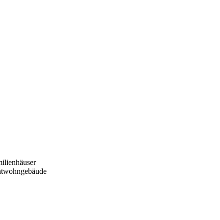
ilienhäuser
htwohngebäude