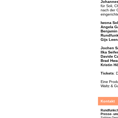
Johannes
für Soli, 
nach der 
eingerichte
Iwona So
Angela G
Benjami
Rundfunk
Gijs Lee
Jochen S
Ilka Seife
Davide C
Brad Hw
Kristin H
Tickets
: 
Eine Prod
Waltz & G
Kontakt
Rundfunkch
Presse- un
Sabine Ge