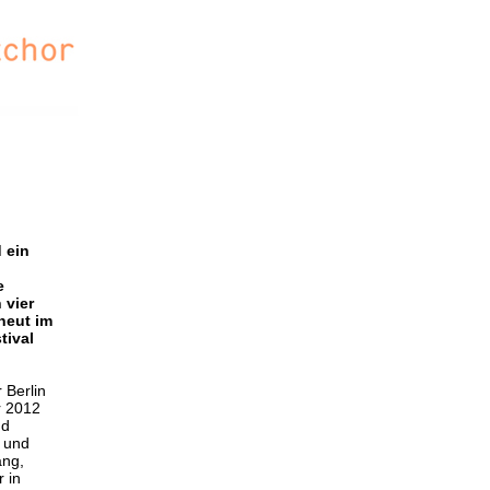
 ein
e
 vier
neut im
tival
 Berlin
r 2012
nd
 und
ang,
 in