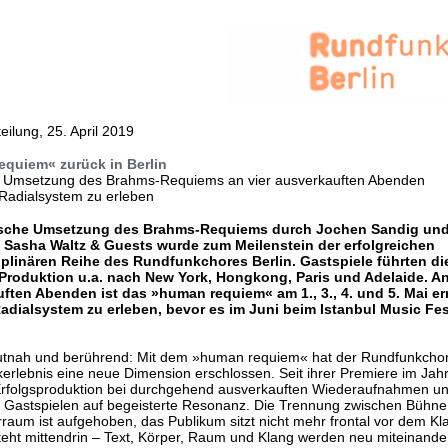
eilung, 25. April 2019
quiem« zurück in Berlin
 Umsetzung des Brahms-Requiems an vier ausverkauften Abenden
 Radialsystem zu erleben
ische Umsetzung des Brahms-Requiems durch Jochen Sandig und
Sasha Waltz & Guests wurde zum Meilenstein der erfolgreichen
iplinären Reihe des Rundfunkchores Berlin. Gastspiele führten di
 Produktion u.a. nach New York, Hongkong, Paris und Adelaide. An
ften Abenden ist das »human requiem« am 1., 3., 4. und 5. Mai er
Radialsystem zu erleben, bevor es im Juni beim Istanbul Music Fes
utnah und berührend: Mit dem »human requiem« hat der Rundfunkchor
erlebnis eine neue Dimension erschlossen. Seit ihrer Premiere im Jah
 Erfolgsproduktion bei durchgehend ausverkauften Wiederaufnahmen u
n Gastspielen auf begeisterte Resonanz. Die Trennung zwischen Bühne
aum ist aufgehoben, das Publikum sitzt nicht mehr frontal vor dem Kl
eht mittendrin – Text, Körper, Raum und Klang werden neu miteinander