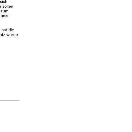
sich
e sollen
e zum
bnis –
c
auf die
satz wurde