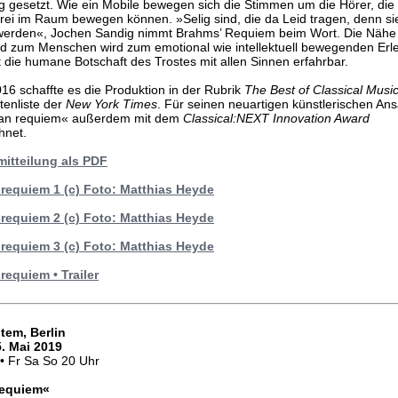
 gesetzt. Wie ein Mobile bewegen sich die Stimmen um die Hörer, die 
 frei im Raum bewegen können. »Selig sind, die da Leid tragen, denn si
 werden«, Jochen Sandig nimmt Brahms’ Requiem beim Wort. Die Näh
d zum Menschen wird zum emotional wie intellektuell bewegenden Erle
die humane Botschaft des Trostes mit allen Sinnen erfahrbar.
16 schaffte es die Produktion in der Rubrik
The Best of Classical Musi
enliste der
New York Times
. Für seinen neuartigen künstlerischen An
an requiem« außerdem mit dem
Classical:NEXT Innovation Award
hnet.
itteilung als PDF
requiem 1 (c) Foto: Matthias Heyde
requiem 2 (c) Foto: Matthias Heyde
requiem 3 (c) Foto: Matthias Heyde
equiem • Trailer
tem, Berlin
 5. Mai 2019
• Fr Sa So 20 Uhr
equiem«