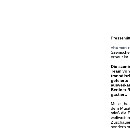
Pressemitt
»human re
Szenische
erneut im
Die szen
Team von 
transdisz
gefeierte
ausverkau
Berliner 
gastiert.
Musik, ha
dem Musik
stieß die
weltweite
Zuschauerr
sondern st