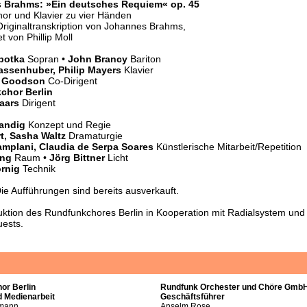
 Brahms: »Ein deutsches Requiem« op. 45
Chor und Klavier zu vier Händen
Originaltranskription von Johannes Brahms,
t von Phillip Moll
botka
Sopran •
John Brancy
Bariton
assenhuber, Philip Mayers
Klavier
n Goodson
Co-Dirigent
chor Berlin
naars
Dirigent
andig
Konzept und Regie
rt, Sasha Waltz
Dramaturgie
amplani, Claudia de Serpa Soares
Künstlerische Mitarbeit/Repetition
ang
Raum •
Jörg Bittner
Licht
örnig
Technik
Die Aufführungen sind bereits ausverkauft.
uktion des Rundfunkchores Berlin in Kooperation mit Radialsystem un
uests.
or Berlin
Rundfunk Orchester und Chöre GmbH
d Medienarbeit
Geschäftsführer
rmann
Anselm Rose