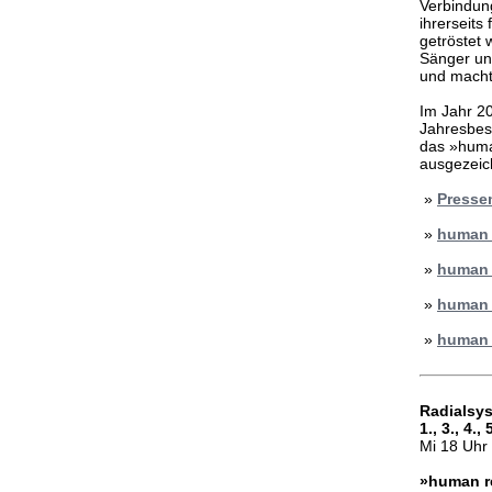
Verbindung
ihrerseits
getröstet
Sänger un
und macht 
Im Jahr 20
Jahresbest
das »hum
ausgezeic
»
Pressem
»
human 
»
human 
»
human 
»
human r
Radialsys
1., 3., 4.,
Mi 18 Uhr 
»human r