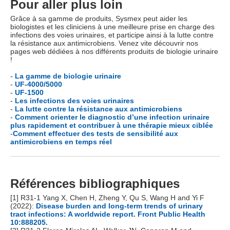
Pour aller plus loin
Grâce à sa gamme de produits, Sysmex peut aider les
biologistes et les cliniciens à une meilleure prise en charge des
infections des voies urinaires, et participe ainsi à la lutte contre
la résistance aux antimicrobiens. Venez vite découvrir nos
pages web dédiées à nos différents produits de biologie urinaire
!
-
La gamme de biologie urinaire
-
UF-4000/5000
-
UF-1500
-
Les infections des voies urinaires
-
La lutte contre la résistance aux antimicrobiens
-
Comment orienter le diagnostic d’une infection urinaire
plus rapidement et contribuer à une thérapie mieux ciblée
-
Comment effectuer des tests de sensibilité aux
antimicrobiens en temps réel
Références bibliographiques
[1] R31-1 Yang X, Chen H, Zheng Y, Qu S, Wang H and Yi F
(2022):
Disease burden and long-term trends of urinary
tract infections: A worldwide report. Front Public Health
10:888205.