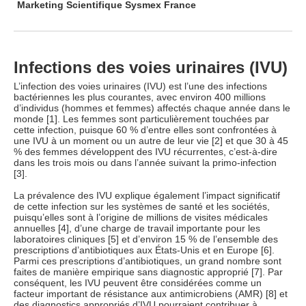
Marketing Scientifique Sysmex France
Infections des voies urinaires (IVU)
L’infection des voies urinaires (IVU) est l’une des infections
bactériennes les plus courantes, avec environ 400 millions
d’individus (hommes et femmes) affectés chaque année dans le
monde [1]. Les femmes sont particulièrement touchées par
cette infection, puisque 60 % d’entre elles sont confrontées à
une IVU à un moment ou un autre de leur vie [2] et que 30 à 45
% des femmes développent des IVU récurrentes, c’est-à-dire
dans les trois mois ou dans l’année suivant la primo-infection
[3].
La prévalence des IVU explique également l’impact significatif
de cette infection sur les systèmes de santé et les sociétés,
puisqu’elles sont à l’origine de millions de visites médicales
annuelles [4], d’une charge de travail importante pour les
laboratoires cliniques [5] et d’environ 15 % de l’ensemble des
prescriptions d’antibiotiques aux États-Unis et en Europe [6].
Parmi ces prescriptions d’antibiotiques, un grand nombre sont
faites de manière empirique sans diagnostic approprié [7]. Par
conséquent, les IVU peuvent être considérées comme un
facteur important de résistance aux antimicrobiens (AMR) [8] et
des diagnostics appropriés d’IVU pourraient contribuer à