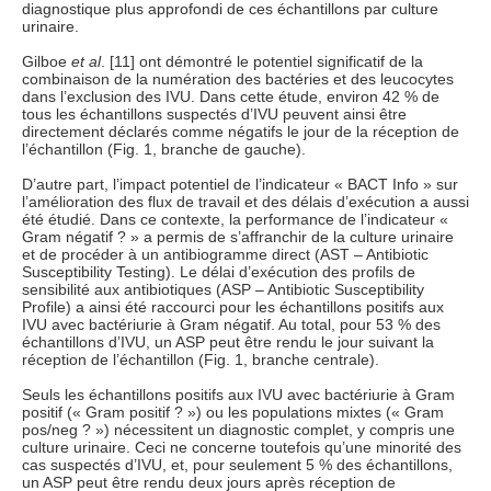
diagnostique plus approfondi de ces échantillons par culture
urinaire.
Gilboe
et al
. [11] ont démontré le potentiel significatif de la
combinaison de la numération des bactéries et des leucocytes
dans l’exclusion des IVU. Dans cette étude, environ 42 % de
tous les échantillons suspectés d’IVU peuvent ainsi être
directement déclarés comme négatifs le jour de la réception de
l’échantillon (Fig. 1, branche de gauche).
D’autre part, l’impact potentiel de l’indicateur « BACT Info » sur
l’amélioration des flux de travail et des délais d’exécution a aussi
été étudié. Dans ce contexte, la performance de l’indicateur «
Gram négatif ? » a permis de s’affranchir de la culture urinaire
et de procéder à un antibiogramme direct (AST – Antibiotic
Susceptibility Testing). Le délai d’exécution des profils de
sensibilité aux antibiotiques (ASP – Antibiotic Susceptibility
Profile) a ainsi été raccourci pour les échantillons positifs aux
IVU avec bactériurie à Gram négatif. Au total, pour 53 % des
échantillons d’IVU, un ASP peut être rendu le jour suivant la
réception de l’échantillon (Fig. 1, branche centrale).
Seuls les échantillons positifs aux IVU avec bactériurie à Gram
positif (« Gram positif ? ») ou les populations mixtes (« Gram
pos/neg ? ») nécessitent un diagnostic complet, y compris une
culture urinaire. Ceci ne concerne toutefois qu’une minorité des
cas suspectés d’IVU, et, pour seulement 5 % des échantillons,
un ASP peut être rendu deux jours après réception de