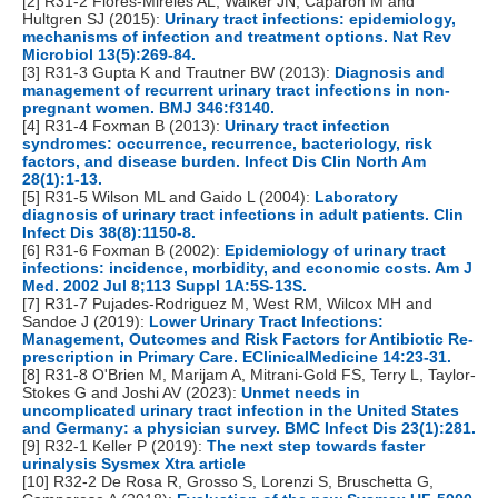
[2] R31-2 Flores-Mireles AL, Walker JN, Caparon M and
Hultgren SJ (2015):
Urinary tract infections: epidemiology,
mechanisms of infection and treatment options. Nat Rev
Microbiol 13(5):269-84.
[3] R31-3 Gupta K and Trautner BW (2013):
Diagnosis and
management of recurrent urinary tract infections in non-
pregnant women. BMJ 346:f3140.
[4] R31-4 Foxman B (2013):
Urinary tract infection
syndromes: occurrence, recurrence, bacteriology, risk
factors, and disease burden. Infect Dis Clin North Am
28(1):1-13.
[5] R31-5 Wilson ML and Gaido L (2004):
Laboratory
diagnosis of urinary tract infections in adult patients. Clin
Infect Dis 38(8):1150-8.
[6] R31-6 Foxman B (2002):
Epidemiology of urinary tract
infections: incidence, morbidity, and economic costs. Am J
Med. 2002 Jul 8;113 Suppl 1A:5S-13S.
[7] R31-7 Pujades-Rodriguez M, West RM, Wilcox MH and
Sandoe J (2019):
Lower Urinary Tract Infections:
Management, Outcomes and Risk Factors for Antibiotic Re-
prescription in Primary Care. EClinicalMedicine 14:23-31.
[8] R31-8 O'Brien M, Marijam A, Mitrani-Gold FS, Terry L, Taylor-
Stokes G and Joshi AV (2023):
Unmet needs in
uncomplicated urinary tract infection in the United States
and Germany: a physician survey. BMC Infect Dis 23(1):281.
[9] R32-1 Keller P (2019):
The next step towards faster
urinalysis Sysmex Xtra article
[10] R32-2 De Rosa R, Grosso S, Lorenzi S, Bruschetta G,