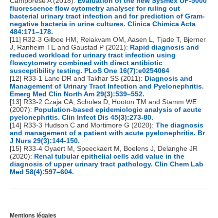
Camporese A (2018):
Evaluation of the new Sysmex UF-5000
fluorescence flow cytometry analyser for ruling out
bacterial urinary tract infection and for prediction of Gram-
negative bacteria in urine cultures. Clinica Chimica Acta
484:171–178.
[11] R32-3 Gilboe HM, Reiakvam OM, Aasen L, Tjade T, Bjerner
J, Ranheim TE and Gaustad P (2021):
Rapid diagnosis and
reduced workload for urinary tract infection using
flowcytometry combined with direct antibiotic
susceptibility testing. PLoS One 16(7):e0254064
[12] R33-1 Lane DR and Takhar SS (2011):
Diagnosis and
Management of Urinary Tract Infection and Pyelonephritis.
Emerg Med Clin North Am 29(3):539–552.
[13] R33-2 Czaja CA, Scholes D, Hooton TM and Stamm WE
(2007):
Population-based epidemiologic analysis of acute
pyelonephritis. Clin Infect Dis 45(3):273-80.
[14] R33-3 Hudson C and Mortimore G (2020):
The diagnosis
and management of a patient with acute pyelonephritis. Br
J Nurs 29(3):144-150.
[15] R33-4 Oyaert M, Speeckaert M, Boelens J, Delanghe JR
(2020):
Renal tubular epithelial cells add value in the
diagnosis of upper urinary tract pathology. Clin Chem Lab
Med 58(4):597–604.
Mentions légales