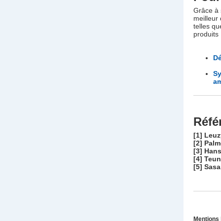
Grâce à 
meilleur
telles q
produits 
Dé
Sy
am
Réfé
[1] Leuz
[2] Pal
[3] Han
[4] Teu
[5] Sasa
Mentions 