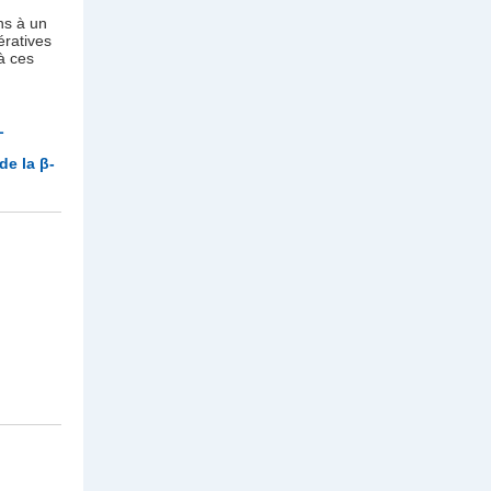
ns à un
ératives
à ces
L
de la β-