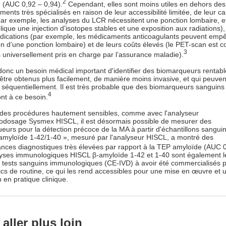
2
n (AUC 0,92 – 0,94).
Cependant, elles sont moins utiles en dehors des
ments très spécialisés en raison de leur accessibilité limitée, de leur c
(par exemple, les analyses du LCR nécessitent une ponction lombaire, e
lique une injection d'isotopes stables et une exposition aux radiations)
ndications (par exemple, les médicaments anticoagulants peuvent empê
ion d’une ponction lombaire) et de leurs coûts élevés (le PET-scan est c
3
s universellement pris en charge par l’assurance maladie).
e donc un besoin médical important d'identifier des biomarqueurs rentabl
être obtenus plus facilement, de manière moins invasive, et qui peuven
séquentiellement. Il est très probable que des biomarqueurs sanguins
4
nt à ce besoin.
des procédures hautement sensibles, comme avec l'analyseur
dosage Sysmex HISCL, il est désormais possible de mesurer des
eurs pour la détection précoce de la MA à partir d'échantillons sangui
-amyloïde 1-42/1-40 », mesuré par l'analyseur HISCL, a montré des
nces diagnostiques très élevées par rapport à la TEP amyloïde (AUC 0
yses immunologiques HISCL β-amyloïde 1-42 et 1-40 sont également l
 tests sanguins immunologiques (CE-IVD) à avoir été commercialisés p
ics de routine, ce qui les rend accessibles pour une mise en œuvre et 
on en pratique clinique.
aller plus loin