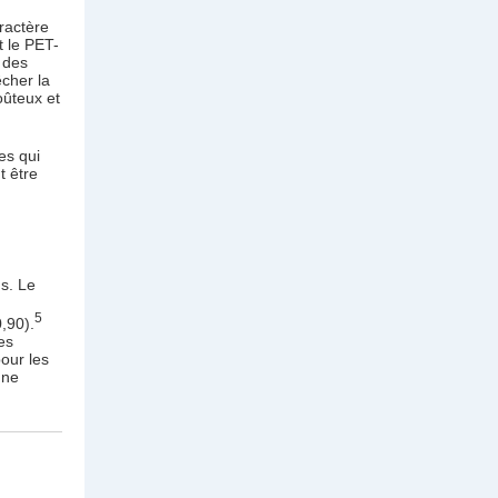
aractère
t le PET-
, des
cher la
oûteux et
es qui
t être
ns. Le
5
,90).
es
our les
une