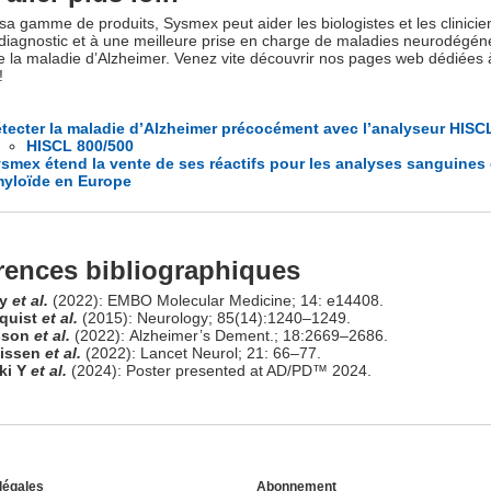
sa gamme de produits, Sysmex peut aider les biologistes et les clinicie
 diagnostic et à une meilleure prise en charge de maladies neurodégén
ue la maladie d’Alzheimer. Venez vite découvrir nos pages web dédiées 
!
tecter la maladie d’Alzheimer précocément avec l’analyseur HISC
HISCL 800/500
smex étend la vente de ses réactifs pour les analyses sanguines 
yloïde en Europe
rences bibliographiques
y
et al.
(2022): EMBO Molecular Medicine; 14: e14408.
mquist
et al.
(2015): Neurology; 85(14):1240–1249.
sson
et al.
(2022): Alzheimer’s Dement.; 18:2669–2686.
nissen
et al.
(2022): Lancet Neurol; 21: 66–77.
ki Y
et al.
(2024): Poster presented at AD/PD™ 2024.
légales
Abonnement