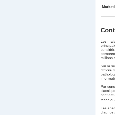
Marketi
Cont
Les mala
principa
considér
personne
millions 
Sur la se
difficile
pathologi
informati
Par cons
classiqu
sont act
techniqu
Les anal
diagnost