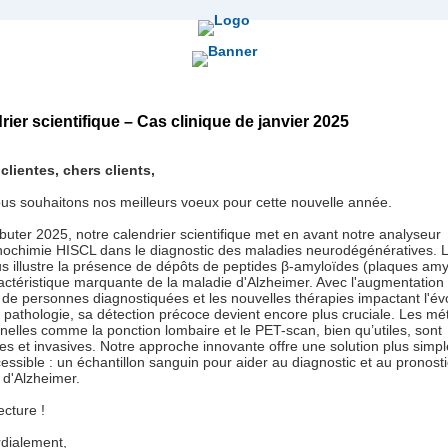
rier scientifique – Cas clinique de janvier 2025
clientes, chers clients,
us souhaitons nos meilleurs voeux pour cette nouvelle année.
buter 2025, notre calendrier scientifique met en avant notre analyseur
ochimie HISCL dans le diagnostic des maladies neurodégénératives. 
us illustre la présence de dépôts de peptides β-amyloïdes (plaques amy
actéristique marquante de la maladie d'Alzheimer. Avec l'augmentation
de personnes diagnostiquées et les nouvelles thérapies impactant l'év
e pathologie, sa détection précoce devient encore plus cruciale. Les m
nnelles comme la ponction lombaire et le PET-scan, bien qu’utiles, sont
s et invasives. Notre approche innovante offre une solution plus simpl
essible : un échantillon sanguin pour aider au diagnostic et au pronosti
 d'Alzheimer.
ecture !
rdialement,