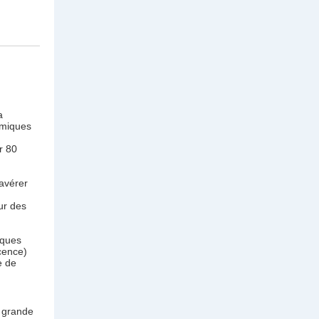
a
omiques
r 80
'avérer
ur des
iques
cence)
e de
e grande