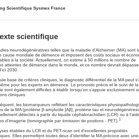
ng Scientifique Sysmex France
exte scientifique
dies neurodégénératives telles que la maladie d'Alzheimer (MA) sont l
le cause mondiale de démence et imposent des coûts sociaux et écon
ables à la société. Actuellement, on estime à 50 millions le nombre de
s atteintes de démence dans le monde, et ce nombre devrait dépasse
d'ici 2030.
ule base de critères cliniques, le diagnostic différentiel de la MA peut s
 même pour les experts en démence. Le pronostic précis et le suivi de la
e sont également difficiles à établir lorsqu'on s’appuie exclusivement s
ons cliniques.
équent, les biomarqueurs reflétant les caractéristiques physiopatholog
es de la MA (protéine β-amyloïde [Aβ], protéine tau et neurodégénéres
uellement détectés à partir du liquide céphalorachidien (LCR) ou à l’aid
1
es d'imagerie (tomographie par émission de positons - PET).
yses établies du LCR et du PET-scan ont d'excellentes propriétés
iques. Elles permettent toutes deux d’identifier la MA précoce avec un