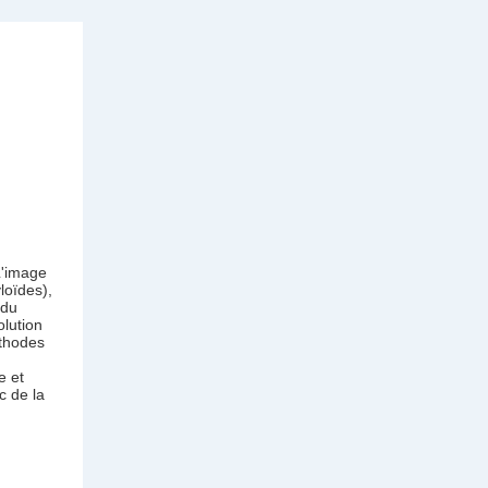
L'image
loïdes),
 du
olution
éthodes
e et
c de la