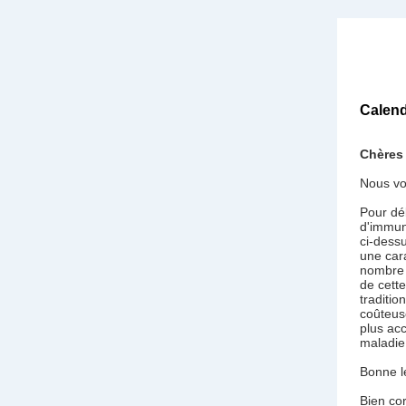
Calend
Chères 
Nous vo
Pour dé
d'immun
ci-dess
une car
nombre 
de cett
traditio
coûteuse
plus acc
maladie
Bonne l
Bien co