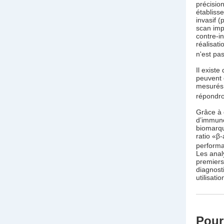
précisio
établisse
invasif 
scan imp
contre-i
réalisat
n'est pa
Il exist
peuvent 
mesurés 
répondro
Grâce à 
d’immuno
biomarqu
ratio «β
performa
Les anal
premiers
diagnost
utilisati
Pour 