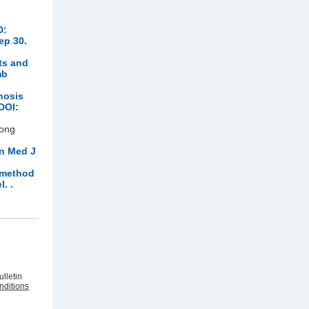
D:
ep 30.
ts and
mb
nosis
DOI:
long
in Med J
c method
. .
lletin
nditions