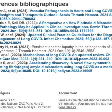
rences bibliographiques
r A,
et al.
(2024):
Vascular Pathogenesis in Acute and Long COVI
 Insights and Therapeutic Outlook. Semin Thromb Hemost. 2024 S
.1055/s-0044-1790603
ius E, Kell DB. (2024):
A Perspective on How Fibrinaloid Microclo
 Pathology May be Applied in Clinical Investigations. Semin Thro
 2024 Jun; 50(4):537–551. DOI: 10.1055/s-0043-1774796
JW,
et al.
(2024):
Updated Clinical Practice Guidelines for the Diag
agement of Long COVID. Infect Chemother. 2024; 56(1):122–157. 
ic.2024.0024
ty H,
et al.
(2021):
Persistent endotheliopathy in the pathogenesis of 
yndrome. J Thromb Haemost. 2021 Oct; 19(10):2546–2553.
,
et al.
(2023):
Mechanisms of long COVID: An updated review. Ch
t Care Med. 2023; 1(4):231–240. DOI: 10.1016/j.pccm.2023.10.003
r S,
et al.
(2023):
Accelerating discovery: A novel flow cytometri
cting fibrin(ogen) amyloid microclots using long COVID as a model
 2023; 9(9):e19605. DOI: 10.1016/j.heliyon.2023.e19605
légales
Abonnement
ance S.A.S.
Vous êtes maintenant abonné à notre bu
 des Nations, ZAC Paris Nord 2,
d‘information. Vous pouvez lire nos ›
co
Villepinte, 95944 Roissy CDG Cedex
générales ici
.