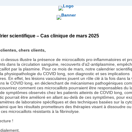
rier scientifique – Cas clinique de mars 2025
clientes, chers clients,
ci-dessus illustre la présence de microcaillots pro-inflammatoires et pr
nts dans la circulation sanguine, recouverts d'α2-antiplasmine, empêch
caillot par la plasmine. Pour ce mois de mars, notre calendrier scientifi
 la physiopathologie du COVID long, son diagnostic et ses implications
res. En effet, les lésions vasculaires jouent un rôle clé à la fois dans l
ans le COVID long, en déclenchant de mécanismes pathogéniques com
couvrirez comment ces microcaillots pourraient être responsables du l
 de symptômes observés chez les patients atteints de COVID long, co
tic pourrait être amélioré en allant au-delà de ces symptômes, pour e
amètres de laboratoire spécifiques et des techniques basées sur la cyt
 ainsi que les résultats prometteurs des thérapies visant à dissoudre ou
 ces microcaillots résistants à la fibrinolyse.
ecture !
rdialement,