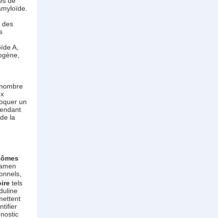
ués de
amyloïde.
t des
s
ïde A,
nogène,
u nombre
ux
oquer un
pendant
de la
tômes
examen
onnels,
oire
tels
duline
mettent
tifier
gnostic