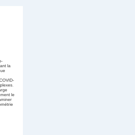
o-
ant la
que
a COVID-
plexes.
arge
mment le
xaminer
ométrie