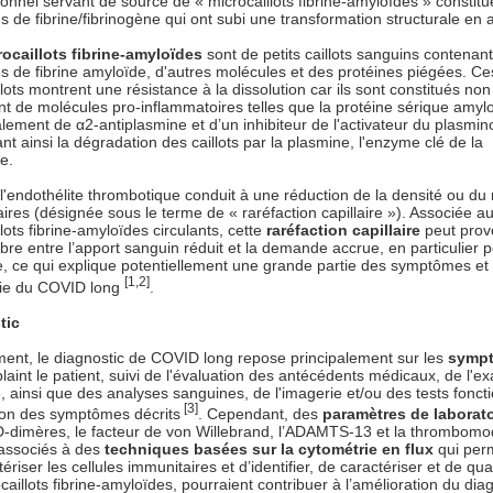
ionnel servant de source de « microcaillots fibrine-amyloïdes » constit
s de fibrine/fibrinogène qui ont subi une transformation structurale en 
rocaillots fibrine-amyloïdes
sont de petits caillots sanguins contenan
s de fibrine amyloïde, d'autres molécules et des protéines piégées. Ce
lots montrent une résistance à la dissolution car ils sont constitués non
t de molécules pro-inflammatoires telles que la protéine sérique amylo
lement de α2-antiplasmine et d’un inhibiteur de l'activateur du plasmi
t ainsi la dégradation des caillots par la plasmine, l'enzyme clé de la
se.
 l'endothélite thrombotique conduit à une réduction de la densité ou d
aires (désignée sous le terme de « raréfaction capillaire »). Associée a
lots fibrine-amyloïdes circulants, cette
raréfaction capillaire
peut prov
ibre entre l’apport sanguin réduit et la demande accrue, en particulier 
ce, ce qui explique potentiellement une grande partie des symptômes et 
[1,2]
gie du COVID long
.
tic
ment, le diagnostic de COVID long repose principalement sur les
symp
plaint le patient, suivi de l'évaluation des antécédents médicaux, de l'
, ainsi que des analyses sanguines, de l'imagerie et/ou des tests foncti
[3]
ion des symptômes décrits
. Cependant, des
paramètres de laborat
D-dimères, le facteur de von Willebrand, l’ADAMTS-13 et la thrombomo
 associés à des
techniques basées sur la cytométrie en flux
qui per
ériser les cellules immunitaires et d’identifier, de caractériser et de quan
caillots fibrine-amyloïdes, pourraient contribuer à l’amélioration du dia