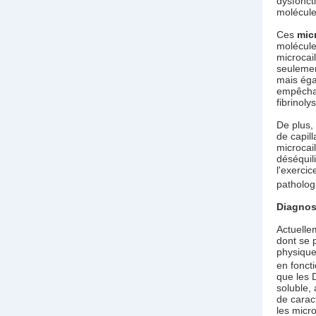
dysfonct
molécule
Ces
mic
molécule
microcail
seulemen
mais éga
empêchan
fibrinoly
De plus,
de capill
microcail
déséquil
l'exerci
patholo
Diagnos
Actuelle
dont se 
physique
en fonct
que les 
soluble,
de caract
les micro