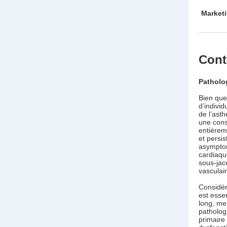
Marketi
Cont
Patholo
Bien que
d’indivi
de l’asth
une cons
entièrem
et persi
asymptom
cardiaqu
sous-jac
vasculai
Considér
est esse
long, me
patholog
primaire