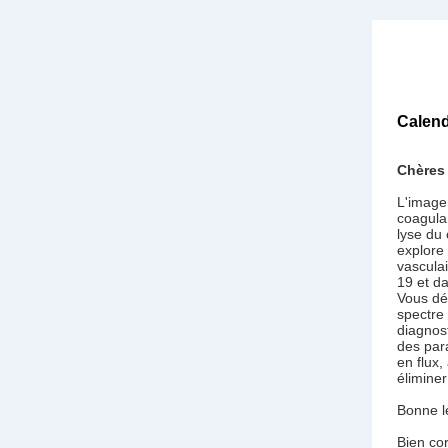
Calend
Chères 
L'image 
coagula
lyse du 
explore
vasculai
19 et d
Vous dé
spectre
diagnos
des par
en flux,
éliminer
Bonne l
Bien co