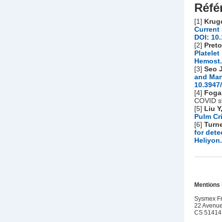
Réfé
[1]
Kruge
Current
DOI: 10
[2]
Pretor
Platelet
Hemost.
[3]
Seo 
and Man
10.3947/
[4]
Fogar
COVID s
[5]
Liu Y
Pulm Cri
[6]
Turne
for dete
Heliyon.
Mentions 
Sysmex Fr
22 Avenue
CS 51414 