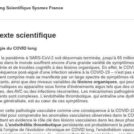
ng Scientifique Sysmex France
exte scientifique
gie du COVID long
 la pandémie à SARS-CoV-2 soit désormais terminée, jusqu'à 65 millio
dus dans le monde souffrent encore d'une grande variété de symptômes,
énie et de troubles cognitifs à des lésions organiques. En effet, le COV
équence post-aiguë d'une infection sévère à la COVID-19 – n’est pas
ent comprise mais se manifeste par un large spectre de symptômes ré
stants, ainsi que des niveaux variables de
lésions organiques
, qui peu
atiques ou apparaître sous forme d'événements aigus tels que des cr
es, des AVC ou des infections récurrentes. Les mécanismes pathogén
ents sont complexes. L'endothélite thrombotique, qui entraîne une dysf
re généralisée, est au cœur de ces symptômes.
er cette pathologie vasculaire comme une conséquence à la COVID-1
ntiel pour comprendre les anomalies vasculaires observées dans le C
ttant en évidence le rôle clé des lésions vasculaires dans les deux pha
ie.
L'endothélite thrombotique
persistante est probablement la patho
 à l'origine de l’évolution chronique en COVID long, l'endothélium vascu