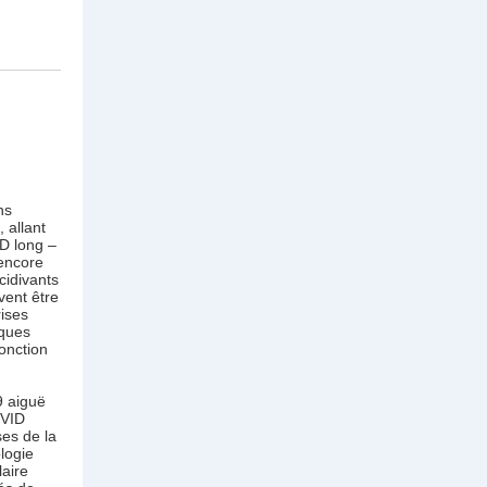
ns
 allant
ID long –
 encore
cidivants
vent être
ises
iques
onction
9 aiguë
OVID
ses de la
logie
laire