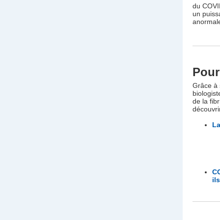
du COVID
un puissa
anormale
Pour 
Grâce à 
biologis
de la fi
découvri
L
CO
il