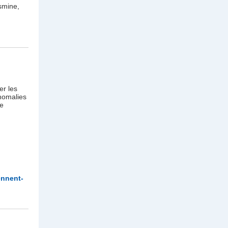
asmine,
er les
anomalies
te
ennent-