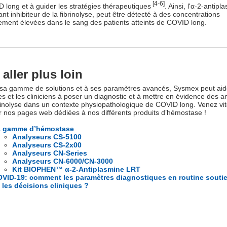
[4-6]
 long et à guider les stratégies thérapeutiques
. Ainsi, l'α-2-antipl
nt inhibiteur de la fibrinolyse, peut être détecté à des concentrations
ment élevées dans le sang des patients atteints de COVID long.
aller plus loin
sa gamme de solutions et à ses paramètres avancés, Sysmex peut aid
tes et les cliniciens à poser un diagnostic et à mettre en évidence des 
brinolyse dans un contexte physiopathologique de COVID long. Venez vi
r nos pages web dédiées à nos différents produits d’hémostase !
a gamme d’hémostase
Analyseurs CS-5100
Analyseurs CS-2x00
Analyseurs CN-Series
Analyseurs CN-6000/CN-3000
Kit BIOPHEN™ α-2-Antiplasmine LRT
VID-19: comment les paramètres diagnostiques en routine souti
s les décisions cliniques ?