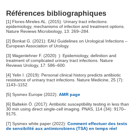
Références bibliographiques
[1] Flores-Mireles AL. (2015): Urinary tract infections:
epidemiology, mechanisms of infection and treatment options.
Nature Reviews Microbiology, 13: 269–284.
[2] Bonkat G. (2021): EAU Guidelines on Urological Infections –
European Association of Urology.
[3] Wagenlehner F. (2020): ): Epidemiology, definition and
treatment of complicated urinary tract infections. Nature
Reviews Urology, 17: 586–600.
[4] Yelin I. (2019): Personal clinical history predicts antibiotic
resistance of urinary tract infections. Nature Medicine, 25 (7):
1143–1152.
[5] Sysmex Europe (2022):
AMR page
[6] Baltekin Ö. (2017): Antibiotic susceptibility testing in less than
30 min using direct single-cell imaging. PNAS, 114 (34): 9170–
9175.
[7] Sysmex white paper (2022):
Comment effectuer des tests
de sensibilité aux antimicrobiens (TSA) en temps réel