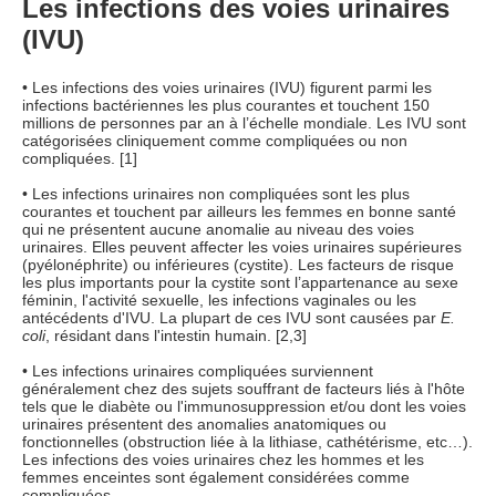
Les infections des voies urinaires
(IVU)
• Les infections des voies urinaires (IVU) figurent parmi les
infections bactériennes les plus courantes et touchent 150
millions de personnes par an à l’échelle mondiale. Les IVU sont
catégorisées cliniquement comme compliquées ou non
compliquées. [1]
• Les infections urinaires non compliquées sont les plus
courantes et touchent par ailleurs les femmes en bonne santé
qui ne présentent aucune anomalie au niveau des voies
urinaires. Elles peuvent affecter les voies urinaires supérieures
(pyélonéphrite) ou inférieures (cystite). Les facteurs de risque
les plus importants pour la cystite sont l’appartenance au sexe
féminin, l'activité sexuelle, les infections vaginales ou les
antécédents d'IVU. La plupart de ces IVU sont causées par
E.
coli
, résidant dans l'intestin humain. [2,3]
• Les infections urinaires compliquées surviennent
généralement chez des sujets souffrant de facteurs liés à l'hôte
tels que le diabète ou l'immunosuppression et/ou dont les voies
urinaires présentent des anomalies anatomiques ou
fonctionnelles (obstruction liée à la lithiase, cathétérisme, etc…).
Les infections des voies urinaires chez les hommes et les
femmes enceintes sont également considérées comme
compliquées.