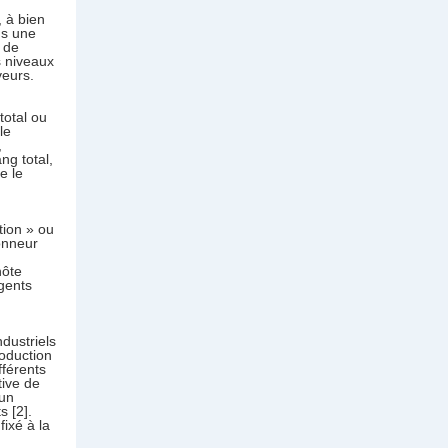
 à bien
ns une
n de
s niveaux
veurs.
total ou
le
,
ng total,
e le
tion » ou
onneur
hôte
agents
dustriels
roduction
fférents
tive de
’un
s [2].
fixé à la