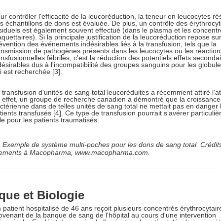
ur contrôler l'efficacité de la leucoréduction, la teneur en leucocytes ré
s échantillons de dons est évaluée. De plus, un contrôle des érythrocy
siduels est également souvent effectué (dans le plasma et les concent
aquettaires). Si la principale justification de la leucoréduction repose sur
évention des événements indésirables liés à la transfusion, tels que la
ansmission de pathogènes présents dans les leucocytes ou les réaction
ansfusionnelles fébriles, c'est la réduction des potentiels effets seconda
désirables dus à l'incompatibilité des groupes sanguins pour les globul
i est recherchée [3].
 transfusion d'unités de sang total leucoréduites a récemment attiré l'at
 effet, un groupe de recherche canadien a démontré que la croissance
ctérienne dans de telles unités de sang total ne mettait pas en danger 
tients transfusés [4]. Ce type de transfusion pourrait s’avérer particuli
ile pour les patients traumatisés.
. Exemple de système multi-poches pour les dons de sang total. Crédits
ements à Macopharma, www.macopharma.com.
ique et Biologie
 patient hospitalisé de 46 ans reçoit plusieurs concentrés érythrocytair
ovenant de la banque de sang de l'hôpital au cours d'une intervention