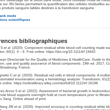
vrir davantage sur le Blood Bank Mode, notre nouveau mode de mesu
e sur XN-Series permettant la quantification des cellules résiduelles au
s produits sanguins labiles destinés à la transfusion sanguine :
Bank mode
ions scientifiques
rences bibliographiques
 S
et al.
(2020): Component residual white blood cell counting made e
on, 60(1): 4 – 6. Free online: https://doi.org/10.1111/trf.15642
pean Directorate for the Quality of Medicines & HealthCare: Guide to th
ion, use and quality assurance of blood components. 19th ed. 2017, Co
Strasbourg, France.
gnetto C
et al.
(2020): Residual red cells in blood components: A multisi
 automated enumeration using a hematology analyzer. Transfusion, 61(2
 online: https://onlinelibrary.wiley.com/doi/full/10.1111/trf.16196
rez-Arcos S
et al.
(2022): Assessment of bacterial growth in leukoreduc
ole blood supports overnight hold at room temperature prior to filtration
ox Sang. Online ahead of print.
erberg JW
et al.
(2020): Improved accuracy in counting residual white blo