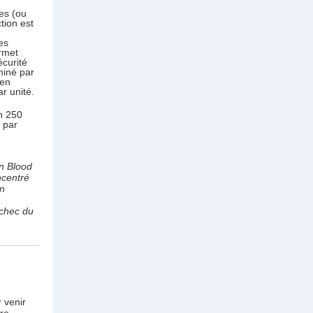
res (ou
tion est
es
ermet
écurité
miné par
 en
r unité.
n 250
 par
n Blood
ncentré
un
échec du
 venir