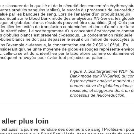
ur s’assurer de la qualité et de la sécurité des concentrés érythrocytai
autres produits sanguins labiles), le succès du processus de leucoréduc
alué par les banques de sang. Lors de l’analyse d’un produit sanguin
ucoréduit sur le Blood Bank mode des analyseurs XN-Series, les globul
uges et globules blancs résiduels peuvent être quantifiés [3,5]. Cela p
identifier les unités de transfusion contaminées et donc d’améliorer la s
 la transfusion. Le scattergramme d'un concentré érythrocytaire conta
s globules blancs est présenté ci-dessous. La concentration résiduelle
obules blancs ne doit pas dépasser le seuil d’un million de leucocytes pa
2
ns l'exemple ci-dessous, la concentration est de 2 656 x 10
/µL. En
nsidérant qu'une unité moyenne de globules rouges représente enviro
, celle-ci serait donc identifiée par le laboratoire comme contaminée et
nséquent renvoyée pour éviter tout préjudice au patient.
Figure 3. Scattergramme WDF (e
Bank mode sur XN-Series) du co
érythrocytaire analysé montrant 
nombre élevé de globules blancs
résiduels, et suggérant donc un 
processus de leucoréduction.
aller plus loin
 c’est aussi la journée mondiale des donneurs de sang ! Profitez-en pour