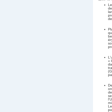
Le
de
la
pr
de
Pl
qu
be
ér
so
pr
L'
« 
da
tr
(G
pa
De
on
de
se
l'
mi
Le
po