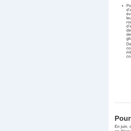
Po
d'
év
le
ro
d’
de
de
gl
Da
co
mL
co
Pour 
En juin,