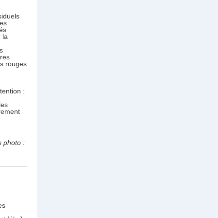
siduels
tes
rés
 la
s
ires
es rouges
tention :
les
èrement
 photo :
es