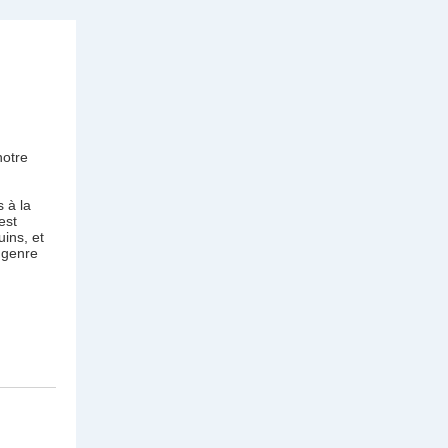
notre
s à la
est
uins, et
 genre