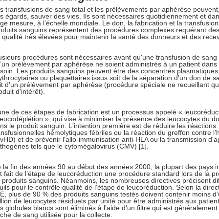
s transfusions de sang total et les prélèvements par aphérèse peuvent,
s égards, sauver des vies. Ils sont nécessaires quotidiennement et da
rge mesure, à l’échelle mondiale. Le don, la fabrication et la transfusio
oduits sanguins représentent des procédures complexes requérant de
 qualité très élevées pour maintenir la santé des donneurs et des rece
usieurs procédures sont nécessaires avant qu'une transfusion de sang 
’un prélèvement par aphérèse ne soient administrés à un patient dans 
soin. Les produits sanguins peuvent être des concentrés plasmatiques
ythrocytaires ou plaquettaires issus soit de la séparation d'un don de sa
it d’un prélèvement par aphérèse (procédure spéciale ne recueillant qu
oduit d'intérêt).
une de ces étapes de fabrication est un processus appelé « leucoréduc
leucodéplétion », qui vise à minimiser la présence des leucocytes du d
ns le produit sanguin. L'intention première est de réduire les réactions
ansfusionnelles hémolytiques fébriles ou la réaction du greffon contre l’
vHD) et de prévenir l'allo-immunisation anti-HLA ou la transmission d'
thogènes tels que le cytomégalovirus (CMV) [1].
 la fin des années 90 au début des années 2000, la plupart des pays in
t fait de l’étape de leucoréduction une procédure standard lors de la p
 produits sanguins. Néanmoins, les nombreuses directives précisent di
uils pour le contrôle qualité de l'étape de leucoréduction. Selon la direc
UE, plus de 90 % des produits sanguins testés doivent contenir moins d
llion de leucocytes résiduels par unité pour être administrés aux patient
s globules blancs sont éliminés à l’aide d’un filtre qui est généralement 
che de sang utilisée pour la collecte.