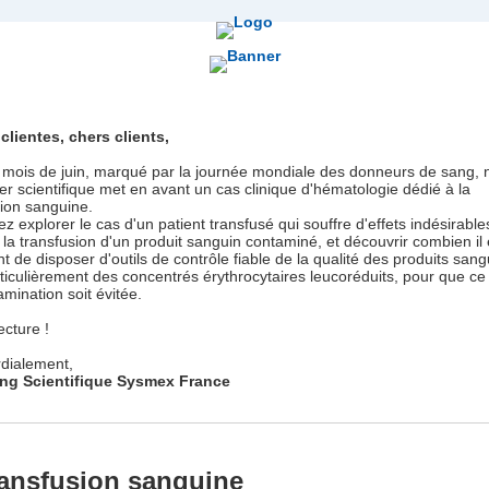
clientes, chers clients,
 mois de juin, marqué par la journée mondiale des donneurs de sang, 
er scientifique met en avant un cas clinique d'hématologie dédié à la
sion sanguine.
ez explorer le cas d'un patient transfusé qui souffre d'effets indésirable
 la transfusion d'un produit sanguin contaminé, et découvrir combien il 
t de disposer d'outils de contrôle fiable de la qualité des produits sang
rticulièrement des concentrés érythrocytaires leucoréduits, pour que ce
mination soit évitée.
ecture !
rdialement,
ng Scientifique Sysmex France
ransfusion sanguine