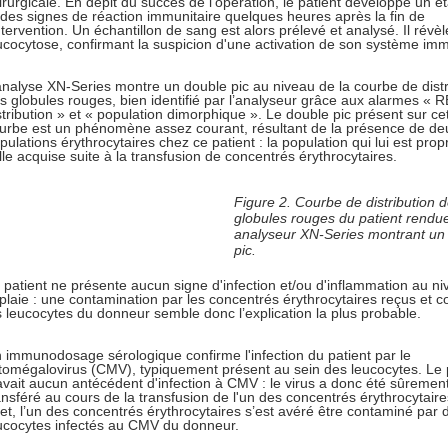
irurgicale. En dépit du succès de l'opération, le patient développe un éta
 des signes de réaction immunitaire quelques heures après la fin de
intervention. Un échantillon de sang est alors prélevé et analysé. Il révè
ucocytose, confirmant la suspicion d'une activation de son système imm
analyse XN-Series montre un double pic au niveau de la courbe de distr
s globules rouges, bien identifié par l’analyseur grâce aux alarmes « 
stribution » et « population dimorphique ». Le double pic présent sur ce
urbe est un phénomène assez courant, résultant de la présence de de
pulations érythrocytaires chez ce patient : la population qui lui est prop
lle acquise suite à la transfusion de concentrés érythrocytaires.
Figure 2. Courbe de distribution 
globules rouges du patient rendu
analyseur XN-Series montrant un
pic.
 patient ne présente aucun signe d'infection et/ou d'inflammation au n
 plaie : une contamination par les concentrés érythrocytaires reçus et 
s leucocytes du donneur semble donc l’explication la plus probable.
 immunodosage sérologique confirme l'infection du patient par le
tomégalovirus (CMV), typiquement présent au sein des leucocytes. Le 
avait aucun antécédent d'infection à CMV : le virus a donc été sûremen
ansféré au cours de la transfusion de l'un des concentrés érythrocytaire
fet, l’un des concentrés érythrocytaires s’est avéré être contaminé par 
ucocytes infectés au CMV du donneur.