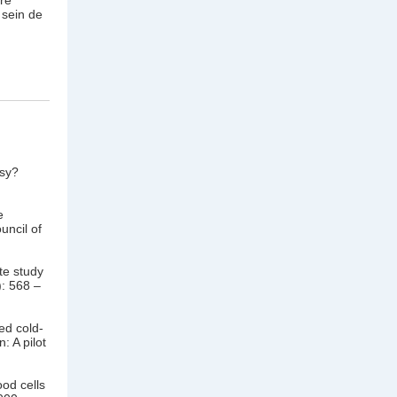
re
 sein de
asy?
e
uncil of
te study
): 568 –
ed cold-
: A pilot
od cells