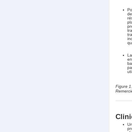
Po
de
ré
pl
pr
tr
tr
in
qu
La
en
ba
pa
ut
Figure 1
Remerci
Clin
Un
pr