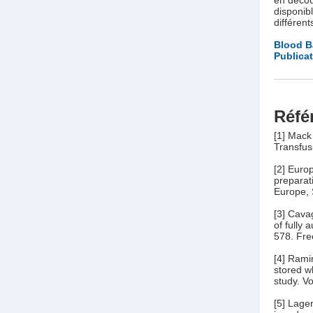
en décou
disponibl
différent
Blood 
Publicat
Réfé
[1] Mack
Transfusi
[2] Euro
preparat
Europe, 
[3] Cava
of fully
578. Free
[4] Rami
stored wh
study. V
[5] Lag