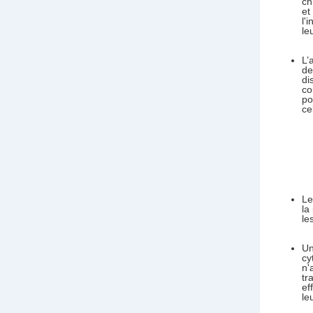
ch
et
l'
le
L’
de
di
co
po
ce
Le
la
le
Un
cy
n'
tr
ef
le