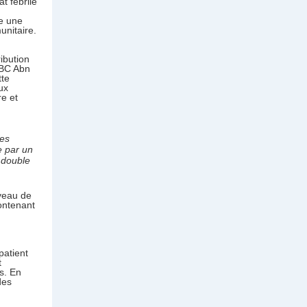
t fébrile
le une
unitaire.
ibution
RBC Abn
tte
ux
re et
des
e par un
 double
iveau de
contenant
patient
t
s. En
des