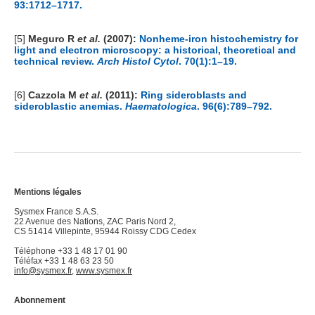
93:1712–1717.
[5]
Meguro R
et al.
(2007):
Nonheme-iron histochemistry for
light and electron microscopy: a historical, theoretical and
technical review.
Arch Histol Cytol
. 70(1):1–19.
[6]
Cazzola M
et al.
(2011):
Ring sideroblasts and
sideroblastic anemias.
Haematologica
. 96(6):789–792.
Mentions légales
Sysmex France S.A.S.
22 Avenue des Nations, ZAC Paris Nord 2,
CS 51414 Villepinte, 95944 Roissy CDG Cedex
Téléphone +33 1 48 17 01 90
Téléfax +33 1 48 63 23 50
info@sysmex.fr
,
www.sysmex.fr
Abonnement