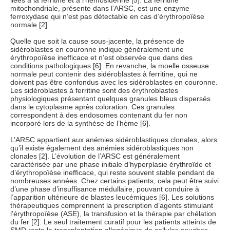
liées à la ferritine et à l’hémosidérine [5]. La ferritine
mitochondriale, présente dans l’ARSC, est une enzyme
ferroxydase qui n’est pas détectable en cas d’érythropoïèse
normale [2].
Quelle que soit la cause sous-jacente, la présence de
sidéroblastes en couronne indique généralement une
érythropoïèse inefficace et n’est observée que dans des
conditions pathologiques [6]. En revanche, la moelle osseuse
normale peut contenir des sidéroblastes à ferritine, qui ne
doivent pas être confondus avec les sidéroblastes en couronne.
Les sidéroblastes à ferritine sont des érythroblastes
physiologiques présentant quelques granules bleus dispersés
dans le cytoplasme après coloration. Ces granules
correspondent à des endosomes contenant du fer non
incorporé lors de la synthèse de l’hème [6].
L’ARSC appartient aux anémies sidéroblastiques clonales, alors
qu’il existe également des anémies sidéroblastiques non
clonales [2]. L’évolution de l’ARSC est généralement
caractérisée par une phase initiale d’hyperplasie érythroïde et
d’érythropoïèse inefficace, qui reste souvent stable pendant de
nombreuses années. Chez certains patients, cela peut être suivi
d’une phase d’insuffisance médullaire, pouvant conduire à
l’apparition ultérieure de blastes leucémiques [6]. Les solutions
thérapeutiques comprennent la prescription d’agents stimulant
l’érythropoïèse (ASE), la transfusion et la thérapie par chélation
du fer [2]. Le seul traitement curatif pour les patients atteints de