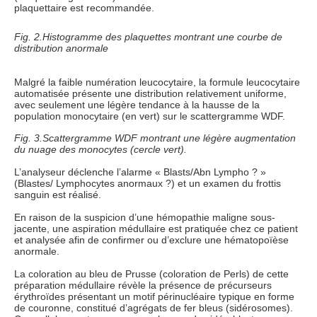
plaquettaire est recommandée.
Fig. 2.Histogramme des plaquettes montrant une courbe de
distribution anormale
Malgré la faible numération leucocytaire, la formule leucocytaire
automatisée présente une distribution relativement uniforme,
avec seulement une légère tendance à la hausse de la
population monocytaire (en vert) sur le scattergramme WDF.
Fig. 3.Scattergramme WDF montrant une légère augmentation
du nuage des monocytes (cercle vert).
L’analyseur déclenche l’alarme « Blasts/Abn Lympho ? »
(Blastes/ Lymphocytes anormaux ?) et un examen du frottis
sanguin est réalisé.
En raison de la suspicion d’une hémopathie maligne sous-
jacente, une aspiration médullaire est pratiquée chez ce patient
et analysée afin de confirmer ou d’exclure une hématopoïèse
anormale.
La coloration au bleu de Prusse (coloration de Perls) de cette
préparation médullaire révèle la présence de précurseurs
érythroïdes présentant un motif périnucléaire typique en forme
de couronne, constitué d’agrégats de fer bleus (sidérosomes).