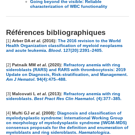
Going beyond the visible: Reliable
characterization of WBC functionality
Références bibliographiques
[1]
Arber DA
et al.
(2016):
The 2016 revision to the World
Health Organization classification of myeloid neoplasms
and acute leukemia.
Blood
. 127(20):2391–2405.
[2]
Patnaik MM
et al.
(2020):
Refractory anemia with ring
sideroblasts (RARS) and RARS with thrombocytosis: 2019
Update on Diagnosis, Risk-stratification, and Management.
Am J Hematol
. 94(4):475–488.
[3]
Malcovati L
et al.
(2013):
Refractory anemia with ring
sideroblasts.
Best Pract Res Clin Haematol
. (4):377–385.
[4]
Mufti GJ
et al.
(2008):
Diagnosis and classification of
myelodysplastic syndrome: International Working Group
on morphology of myelodysplastic syndrome (IWGM-MDS)
consensus proposals for the definition and enumeration of
myeloblasts and ring sideroblasts.
Haematologica
.