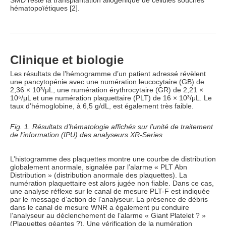
SMD reste la transplantation allogénique de cellules souches
hématopoïétiques [2].
Clinique et biologie
Les résultats de l’hémogramme d’un patient adressé révèlent
une pancytopénie avec une numération leucocytaire (GB) de
2,36 × 10³/μL, une numération érythrocytaire (GR) de 2,21 ×
10⁶/μL et une numération plaquettaire (PLT) de 16 × 10³/μL. Le
taux d’hémoglobine, à 6,5 g/dL, est également très faible.
Fig. 1. Résultats d’hématologie affichés sur l’unité de traitement
de l’information (IPU) des analyseurs XR-Series
L’histogramme des plaquettes montre une courbe de distribution
globalement anormale, signalée par l’alarme « PLT Abn
Distribution » (distribution anormale des plaquettes). La
numération plaquettaire est alors jugée non fiable. Dans ce cas,
une analyse réflexe sur le canal de mesure PLT-F est indiquée
par le message d’action de l’analyseur. La présence de débris
dans le canal de mesure WNR a également pu conduire
l’analyseur au déclenchement de l’alarme « Giant Platelet ? »
(Plaquettes géantes ?). Une vérification de la numération