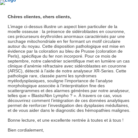
Chères clientes, chers clients,
L’image ci-dessus illustre un aspect bien particulier de la
moelle osseuse : la présence de sidéroblastes en couronne,
ces précurseurs érythroïdes anormaux caractérisés par une
surchage mitochondriale en fer formant un motif circulaire
autour du noyau. Cette disposition pathologique est mise en
évidence par la coloration au bleu de Prusse (coloration de
Perls), spécifique du fer non incorporé. Pour ce mois de
septembre, notre calendrier scientifique met en lumière un cas
clinique d’anémie réfractaire avec sidéroblastes en couronne
(ARSC), détecté à l’aide de notre analyseur XR-Series. Cette
pathologie rare, classée parmi les syndromes
myélodysplasiques, souligne l’importance de l'analyse
morphologique associée à l’interprétation fine des
scattergrammes et des alarmes générées par notre analyseur,
telles que « Blasts/Abn Lympho ? ». À travers ce cas, vous
découvrirez comment l’intégration de ces données analytiques
permet de renforcer l’investigation des dysplasies médullaires,
et de vous aider dans le diagnostic des hémopathies malignes.
Bonne lecture, et une excellente rentrée à toutes et à tous !
Bien cordialement,