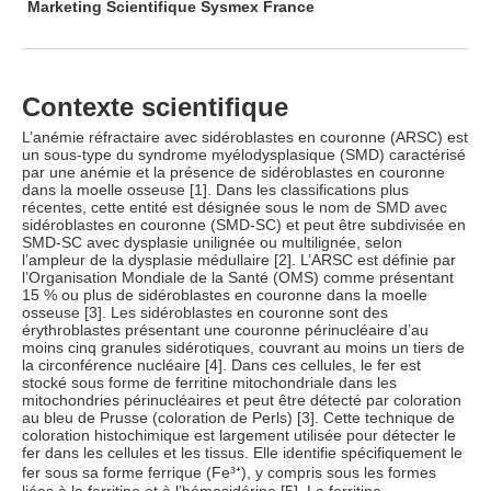
Marketing Scientifique Sysmex France
Contexte scientifique
L’anémie réfractaire avec sidéroblastes en couronne (ARSC) est
un sous-type du syndrome myélodysplasique (SMD) caractérisé
par une anémie et la présence de sidéroblastes en couronne
dans la moelle osseuse [1]. Dans les classifications plus
récentes, cette entité est désignée sous le nom de SMD avec
sidéroblastes en couronne (SMD-SC) et peut être subdivisée en
SMD-SC avec dysplasie unilignée ou multilignée, selon
l’ampleur de la dysplasie médullaire [2]. L’ARSC est définie par
l’Organisation Mondiale de la Santé (OMS) comme présentant
15 % ou plus de sidéroblastes en couronne dans la moelle
osseuse [3]. Les sidéroblastes en couronne sont des
érythroblastes présentant une couronne périnucléaire d’au
moins cinq granules sidérotiques, couvrant au moins un tiers de
la circonférence nucléaire [4]. Dans ces cellules, le fer est
stocké sous forme de ferritine mitochondriale dans les
mitochondries périnucléaires et peut être détecté par coloration
au bleu de Prusse (coloration de Perls) [3]. Cette technique de
coloration histochimique est largement utilisée pour détecter le
fer dans les cellules et les tissus. Elle identifie spécifiquement le
fer sous sa forme ferrique (Fe³⁺), y compris sous les formes