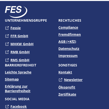
UNTERNEHMENSGRUPPE
RECHTLICHES
Compliance
Fessie
Externer Link zu
Fremdfirmen
FFR GmbH
Externer Link zu
AGB (+KfZ)
MHKW GmbH
Externer Link zu
Datenschutz
RMB GmbH
Externer Link zu
Impressum
RMS GmbH
Externer Link zu
BARRIEREFREIHEIT
SONSTIGES
Leichte Sprache
Kontakt
Sitemap
Newsletter
Externer Link zu
Erklärung zur
Ökoprofit
Barrierefreiheit
Zertifikate
SOCIAL MEDIA
Facebook
Externer Link zu