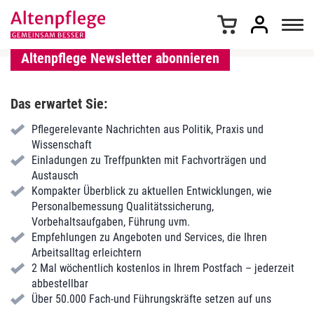
Z
u
m
I
Altenpflege Newsletter abonnieren
n
h
a
Das erwartet Sie:
l
Pflegerelevante Nachrichten aus Politik, Praxis und
t
Wissenschaft
s
Einladungen zu Treffpunkten mit Fachvorträgen und
p
Austausch
r
Kompakter Überblick zu aktuellen Entwicklungen, wie
i
Personalbemessung Qualitätssicherung,
n
Vorbehaltsaufgaben, Führung uvm.
g
Empfehlungen zu Angeboten und Services, die Ihren
e
Arbeitsalltag erleichtern
n
2 Mal wöchentlich kostenlos in Ihrem Postfach – jederzeit
abbestellbar
Über 50.000 Fach-und Führungskräfte setzen auf uns